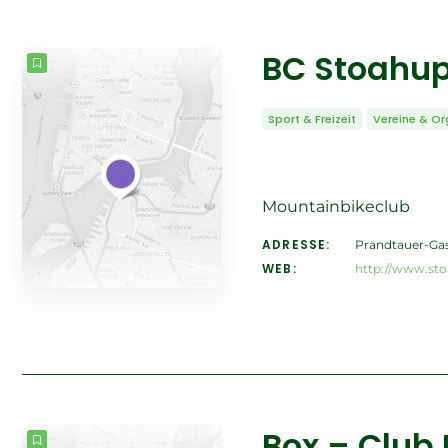
BC Stoahup
Sport & Freizeit
Vereine & Or
Mountainbikeclub
ADRESSE:
Prandtauer-Gas
WEB:
http://www.st
Box – Club 