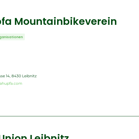
fa Mountainbikeverein
ganisationen
se 14, 8430 Leibnitz
oahupfa.com
Union Leibnitz