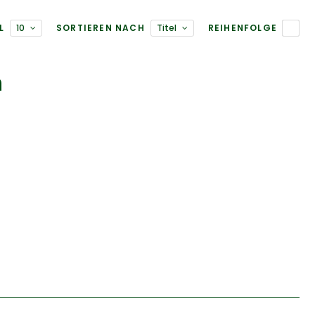
L
10
SORTIEREN NACH
Titel
REIHENFOLGE
n