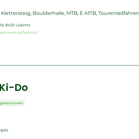
Klettersteig, Boulderhalle, MTB, E-MTB, Tourenradfahren
9, 8430 Leibnitz
enverein.at/leibnitz/
Ki-Do
ganisationen
rein