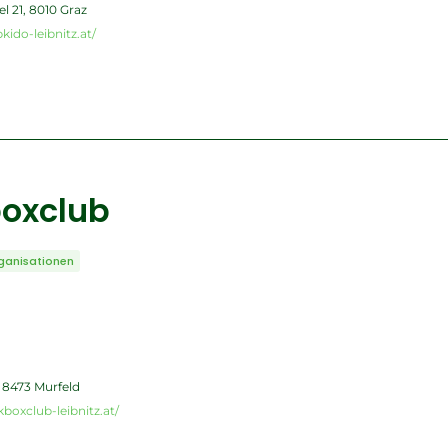
l 21, 8010 Graz
ido-leibnitz.at/
oxclub
ganisationen
, 8473 Murfeld
boxclub-leibnitz.at/