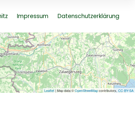
itz
Impressum
Datenschutzerklärung
Leaflet
| Map data ©
OpenStreetMap
contributors,
CC-BY-SA