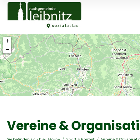
+
−
Vereine & Organisat
Sie befinden sich hier:
Home
/
Sport & Freizeit
/
Vereine & Organisat