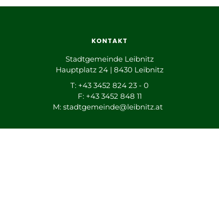
KONTAKT
Stadtgemeinde Leibnitz
Hauptplatz 24 | 8430 Leibnitz
T: +43 3452 824 23 - 0
F: +43 3452 848 11
M:
stadtgemeinde@leibnitz.at
ANSPRECHPARTNER
Mag. Robert Konrad
T: +43 664 882 606 53
M:
robert.konrad@leibnitz.at