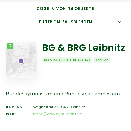
ZEIGE 10 VON 49 OBJEKTE
FILTER EIN-/AUSBLENDEN
ANZAHL
10
SORTIEREN NACH
Titel
BG & BRG Leibnitz
REIHENFOLGE
BG & BRG, HTBLA, BHAK/HAS
Schulen
Bundesgymnasium und Bundesrealgymnasium
ADRESSE:
Wagnastraße 6, 8430 Leibnitz
WEB:
https://www.gym-leibnitz.at