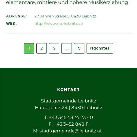
elementare, mittlere und höhere Musikerziehung
ADRESSE:
27. Jänner-Straße 5, 8430 Leibnitz
WEB:
http://www.ms-leibnitz.at/
1
2
3
…
5
Nächstes
KONTAKT
Stadtgemeinde Leibnitz
Hauptplatz 24 | 8430 Leibnitz
T: +43 3452 824 23 - 0
F: +43 3452 848 11
M:
stadtgemeinde@leibnitz.at