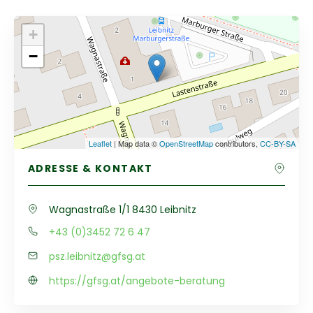
+
−
Leaflet
| Map data ©
OpenStreetMap
contributors,
CC-BY-SA
ADRESSE & KONTAKT
Wagnastraße 1/1 8430 Leibnitz
+43 (0)3452 72 6 47
psz.leibnitz@gfsg.at
https://gfsg.at/angebote-beratung