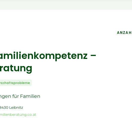
ANZAH
amilienkompetenz –
ratung
rschaftsprobleme
gen für Familien
8430 Leibnitz
milienberatung.co.at