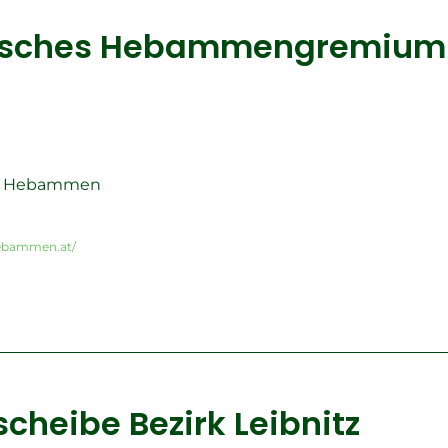
hisches Hebammengremium
er Hebammen
ebammen.at/
cheibe Bezirk Leibnitz