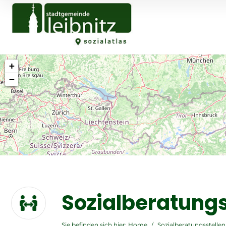
+
−
Sozialberatungs
Sie befinden sich hier:
Home
/
Sozialberatungsstellen