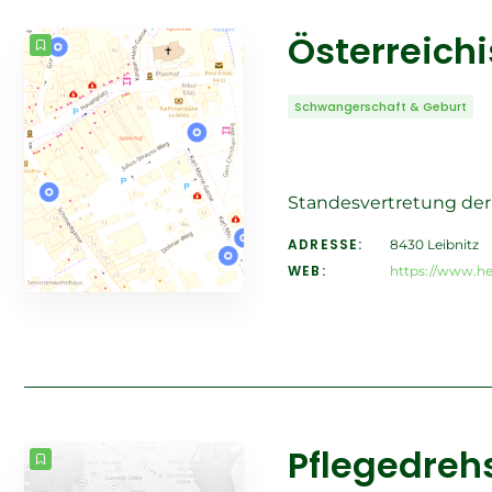
Österreic
Schwangerschaft & Geburt
Standesvertretung d
ADRESSE:
8430 Leibnitz
WEB:
https://www.h
Pflegedrehs