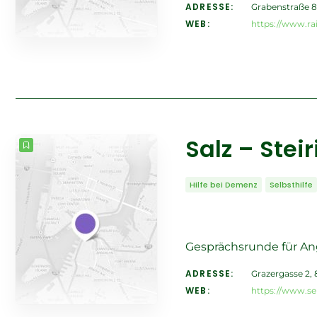
ADRESSE:
Grabenstraße 8
WEB:
https://www.ra
Salz – Stei
Hilfe bei Demenz
Selbsthilfe
Gesprächsrunde für A
ADRESSE:
Grazergasse 2, 
WEB:
https://www.sel