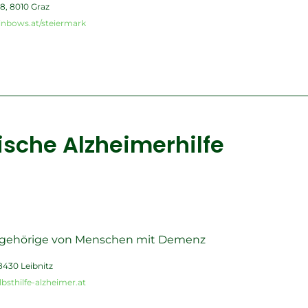
8, 8010 Graz
inbows.at/steiermark
rische Alzheimerhilfe
ngehörige von Menschen mit Demenz
8430 Leibnitz
bsthilfe-alzheimer.at