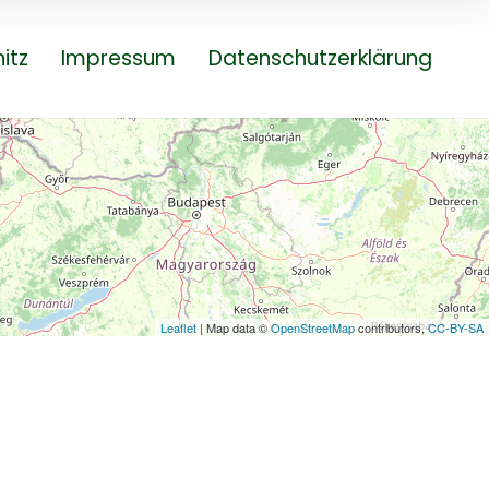
itz
Impressum
Datenschutzerklärung
Leaflet
| Map data ©
OpenStreetMap
contributors,
CC-BY-SA